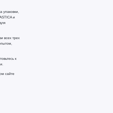
а упаковки,
ASTICA и
для
и всех трех
опытом,
товьтесь к
и.
ом сайте